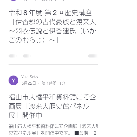
Yuki Sato
6月23日
読了時間: 0分
令和８年度 第２回歴史講座
「伊香郡の古代豪族と渡来人
～羽衣伝説と伊香連氏（いか
ごのむらじ）～」
Yuki Sato
5月22日
読了時間: 1分
福山市人権平和資料館にて企
画展「渡来人歴史館パネル
展」開催中