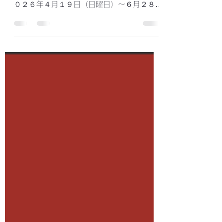
福山市人権平和資料館にて企画展「渡来人歴
史館パネル展」を開催中です。 ■会期 ２
０２６年４月１９日（日曜日）～６月２８日
（日曜日）福山市人権平和資料館にて企画展
「渡来人歴史館パネル展」開催中 ■会場
福山市人権平和資料館 （広島県福山市丸之
内１丁目９-１-１） ■開館時間 ９：３０
～１７：００（入館は１６：３０まで） ■
休館日 月曜日（祝日・振替休日の場合は翌
日） ■入館料・詳細は福山市人権平和資料
館ホームページでご確認ください。
https://www.city.fukuyama.hiroshima.jp/s
oshiki/jinkenheiwa/ ■お問い合わせ 福山市
人権平和資料館 電話：０８４-９２４-６７
８９