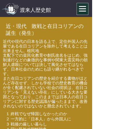
渡来人歴史館
近・現代 敗戦と在日コリアンの
誕生（発生）
近代や現代の日本を語る上で、定住外国人の先
輩である在日コリアンを除外して考えることは
出来ません。植民地
支配下での皇民化教育や創氏改名をはじめ、強
制連行などの象徴的な事例や関東大震災時の朝
鮮人虐殺については決して風化させてはなら
ず、日本社会のためにも語り継がれるべきで
す。
また在日コリアンの歴史を紹介する書物がほと
んど存在せず、しかも学校での歴史教育の機会
が全く配慮されていない社会の現状は、在日コ
リアンを「見えない存在」にしている大きな要
因となっており、このままでは日本人の在日コ
リアンに対する歴史認識が偏ったままで、改善
されないのではないかと懸念されています。
１ 終戦でなぜ帰国しなかったのか
２ 一方的に「日本人」から外国人に
３ 戦後の厳しい暮らし