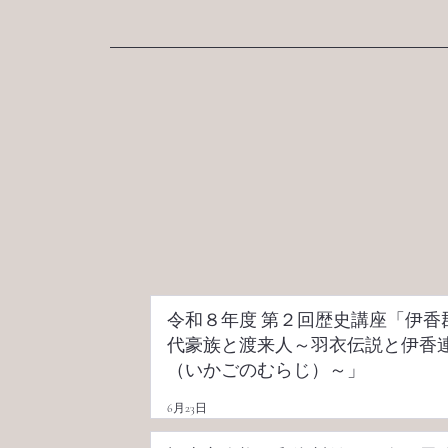
ブログ
新着情報
令和８年度 第２回歴史講座「伊香
代豪族と渡来人～羽衣伝説と伊香
（いかごのむらじ）～」
6月23日