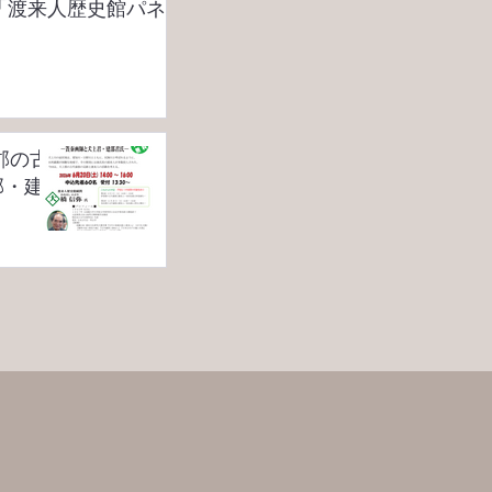
「渡来人歴史館パネ
郡・建