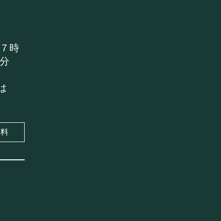
７時
分
は
館料