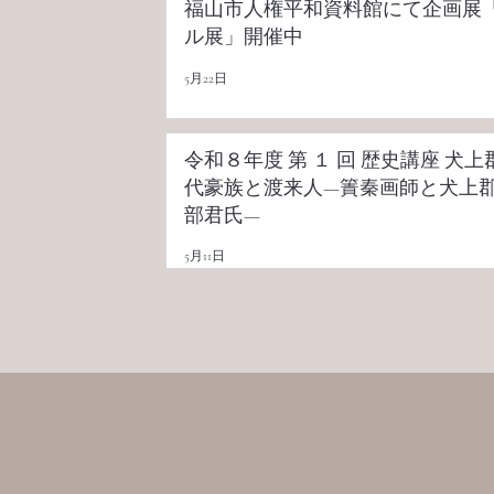
福山市人権平和資料館にて企画展
ル展」開催中
5月22日
令和８年度 第 １ 回 歴史講座 犬上郡の古
代豪族と渡来人—簀秦画師と犬上
部君氏—
5月11日