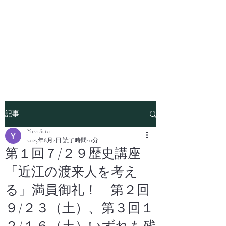
記事
Yuki Sato
2023年8月2日
読了時間: 0分
第１回７/２９歴史講座
「近江の渡来人を考え
る」満員御礼！ 第２回
９/２３（土）、第３回１