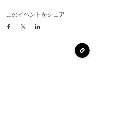
このイベントをシェア
Museu de
História do
Visitante
info@t-rekisikan.com
077-525-3030
077-525-3450
2-4-6 Umebayashi, cidade de
Otsu, prefeitura de Shiga
© 2021 Museu de História do Visitante