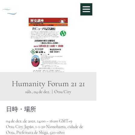
Museu de História do Visitante
Humanity Forum 21 21
sáb., 04 de dez.
  |  
Otsu City
日時・場所
04 de dez. de 2021, 14:00 – 16:00 GMT+9
Otsu City, Japão, 1-1-20 Nionohama, cidade de
Otsu, Prefeitura de Shiga, 520-0801