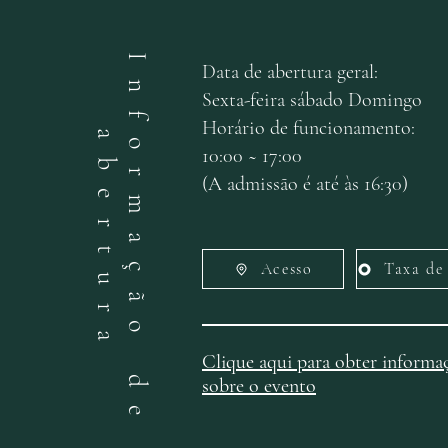
I
n
f
o
r
m
a
ç
ã
o
d
e
b
e
r
t
u
r
Data de abertura geral:
Sexta-feira sábado Domingo
Horário de funcionamento:
a
a
10:00 ~ 17:00
(A admissão é até às 16:30)
Acesso
Clique aqui para obter informa
sobre o evento