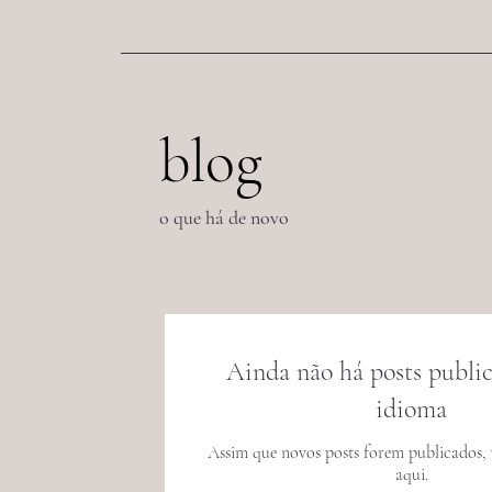
blog
o que há de novo
Ainda não há posts public
idioma
Assim que novos posts forem publicados, 
aqui.