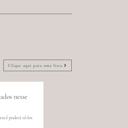
Clique aqui para uma lista
ados nesse
você poderá vê-los