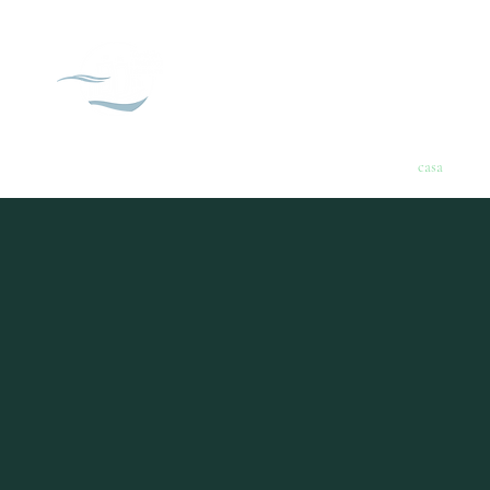
Museu de História 
casa
Info